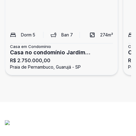
Dorm
5
Ban
7
274
m²
Casa em Condomínio
Cas
Casa no condomínio Jardim
Ca
R$ 2.750.000,00
R$
Pernambuco, 5 suítes, Guarujá
Pe
Praia de Pernambuco, Guarujá - SP
Pra