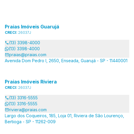
Praias Imóveis Guarujá
CRECI:
26037J
(13) 3398-4000
(13) 3398-4000
praias@praias.com
Avenida Dom Pedro I, 2650, Enseada, Guarujá - SP - 11440001
Praias Imóveis Riviera
CRECI:
26037J
(13) 3316-5555
(13) 3316-5555
riviera@praias.com
Largo dos Coqueiros, 185, Loja 01, Riviera de São Lourenço,
Bertioga - SP - 11262-009