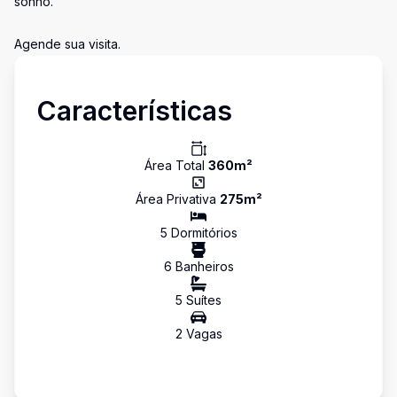
sonho.
Agende sua visita.
Características
Área Total
360
m²
Área Privativa
275
m²
5
Dormitório
s
6
Banheiro
s
5
Suíte
s
2
Vaga
s