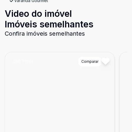
Varanda Gourmet
Video do imóvel
Imóveis semelhantes
Confira imóveis semelhantes
Cód:
77344
Comparar
Có