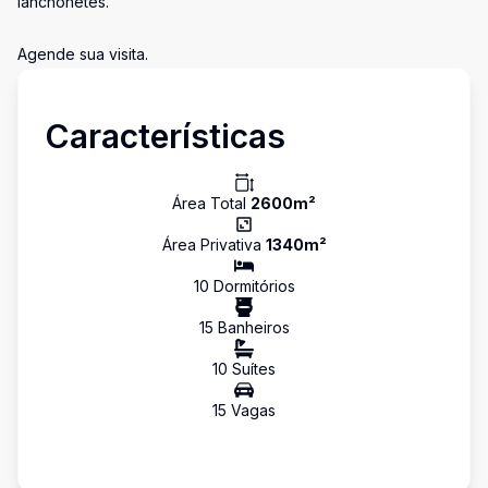
lanchonetes.
Agende sua visita.
Características
Área Total
2600
m²
Área Privativa
1340
m²
10
Dormitório
s
15
Banheiro
s
10
Suíte
s
15
Vaga
s