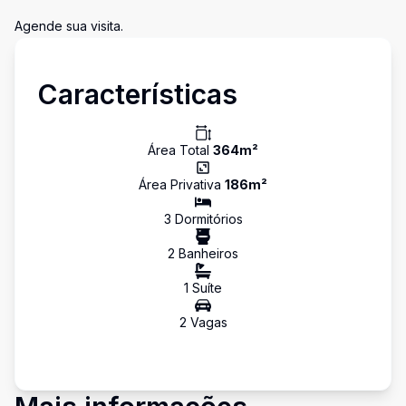
Agende sua visita.
Características
Área Total
364
m²
Área Privativa
186
m²
3
Dormitório
s
2
Banheiro
s
1
Suíte
2
Vaga
s