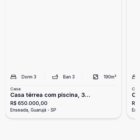
Dorm
3
Ban
3
190
m²
Casa
Cas
Casa térrea com piscina, 3
Ca
R$ 650.000,00
R$
dormitórios, Enseada, Guarujá
En
Enseada, Guarujá - SP
Ens