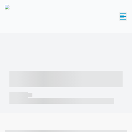
----- ----- -- ------ ---- ---- -- ----- -----
----- --- ------
----- -----
----- ----- -- ------ ---- ---- -- ----- ----- ----- --- ------