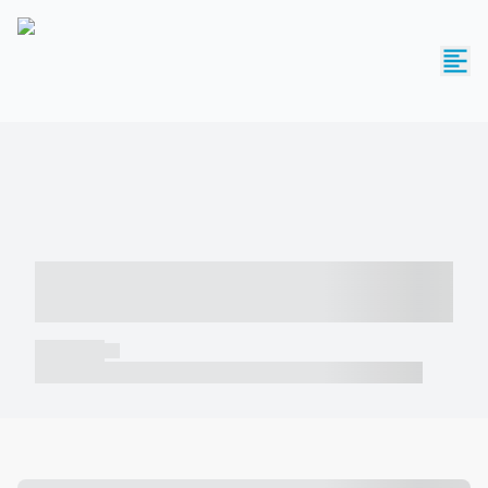
----- ----- -- ------ ---- ---- -- ----- -----
----- --- ------
----- -----
----- ----- -- ------ ---- ---- -- ----- ----- ----- --- ------