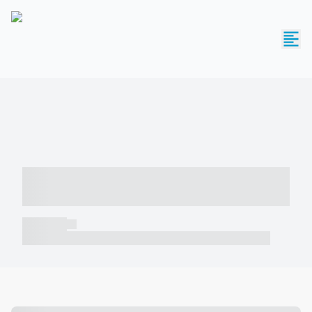
----- ----- -- ------ ---- ---- -- ----- -----
----- --- ------
----- -----
----- ----- -- ------ ---- ---- -- ----- ----- ----- --- ------