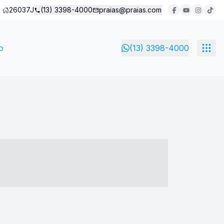
26037J
(13) 3398-4000
praias@praias.com
o
(13) 3398-4000
- ----- ----- --