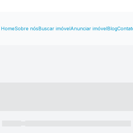
Home
Sobre nós
Buscar imóvel
Anunciar imóvel
Blog
Contat
----- ---- ---- -- ----
----- -----
----- ----- -- ------ ---- ---- -- ----- ----- ----- --- ------