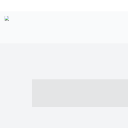
----- ----- -- -
- ------