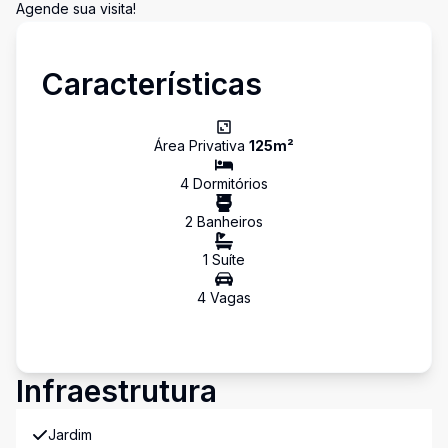
Agende sua visita!
Características
Área Privativa
125
m²
4
Dormitório
s
2
Banheiro
s
1
Suíte
4
Vaga
s
Infraestrutura
Jardim