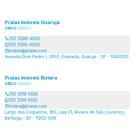
Praias Imóveis Guarujá
CRECI:
26037J
(13) 3398-4000
(13) 3398-4000
praias@praias.com
Avenida Dom Pedro I, 2650, Enseada, Guarujá - SP - 11440001
Praias Imóveis Riviera
CRECI:
26037J
(13) 3316-5555
(13) 3316-5555
riviera@praias.com
Largo dos Coqueiros, 185, Loja 01, Riviera de São Lourenço,
Bertioga - SP - 11262-009