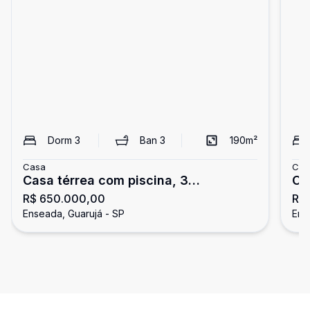
Dorm
3
Ban
3
190
m²
Casa
Cas
Casa térrea com piscina, 3
Ca
R$ 650.000,00
R$
dormitórios, Enseada, Guarujá
En
Enseada, Guarujá - SP
Ens