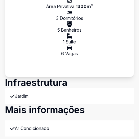
Área Privativa
1300
m²
3
Dormitório
s
5
Banheiro
s
1
Suíte
6
Vaga
s
Infraestrutura
Jardim
Mais informações
Ar Condicionado