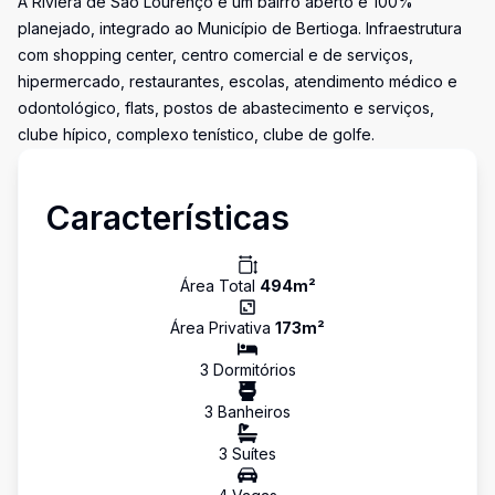
A Riviera de São Lourenço é um bairro aberto e 100%
planejado, integrado ao Município de Bertioga. Infraestrutura
com shopping center, centro comercial e de serviços,
hipermercado, restaurantes, escolas, atendimento médico e
odontológico, flats, postos de abastecimento e serviços,
clube hípico, complexo tenístico, clube de golfe.
Características
Área Total
494
m²
Área Privativa
173
m²
3
Dormitório
s
3
Banheiro
s
3
Suíte
s