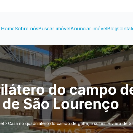
Home
Sobre nós
Buscar imóvel
Anunciar imóvel
Blog
Contat
ilátero do campo de
a de São Lourenço
el
Casa no quadrilátero do campo de golfe, 5 suítes, Riviera de 