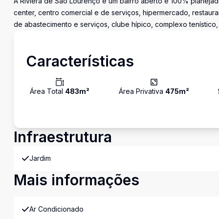
A Riviera de São Lourenço é um bairro aberto e 100% planejado
center, centro comercial e de serviços, hipermercado, restaura
de abastecimento e serviços, clube hípico, complexo tenístico,
Características
Área Total
483
m²
Área Privativa
475
m²
Infraestrutura
Jardim
Mais informações
Ar Condicionado