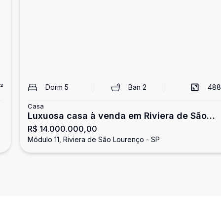
²
Dorm
5
Ban
2
488
Casa
Luxuosa casa à venda em Riviera de São
R$ 14.000.000,00
Lourenço
Módulo 11, Riviera de São Lourenço - SP