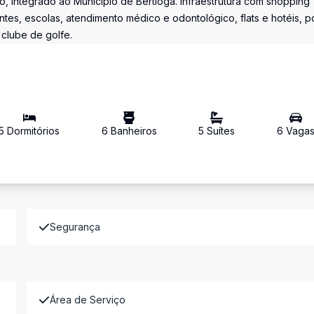
, integrado ao Município de Bertioga. Infraestrutura com shopping
ntes, escolas, atendimento médico e odontológico, flats e hotéis, p
 clube de golfe.
5
Dormitório
s
6
Banheiro
s
5
Suíte
s
6
Vaga
Segurança
Área de Serviço