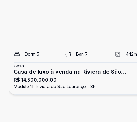
Dorm
5
Ban
7
442
m
Casa
Casa de luxo à venda na Riviera de São
R$ 14.500.000,00
Lourenço
Módulo 11, Riviera de São Lourenço - SP