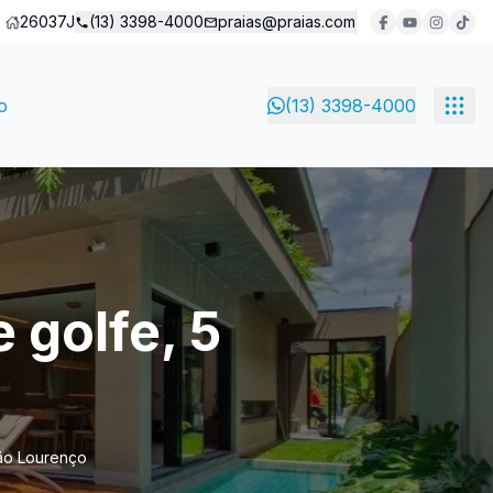
26037J
(13) 3398-4000
praias@praias.com
o
(13) 3398-4000
 golfe, 5
São Lourenço