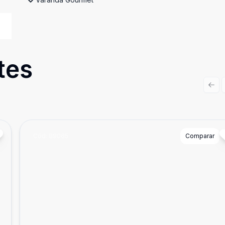
tes
Prev
Cód:
89065
Comparar