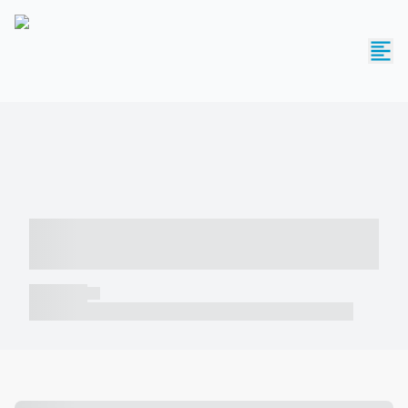
----- ----- -- ------ ---- ---- -- ----- -----
----- --- ------
----- -----
----- ----- -- ------ ---- ---- -- ----- ----- ----- --- ------