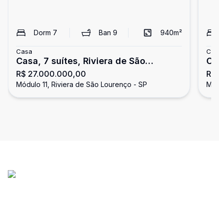
Dorm
7
Ban
9
940
m²
Casa
Cas
Casa, 7 suítes, Riviera de São
Ca
R$ 27.000.000,00
R$ 
Lourenço
Sã
Módulo 11, Riviera de São Lourenço - SP
Mód