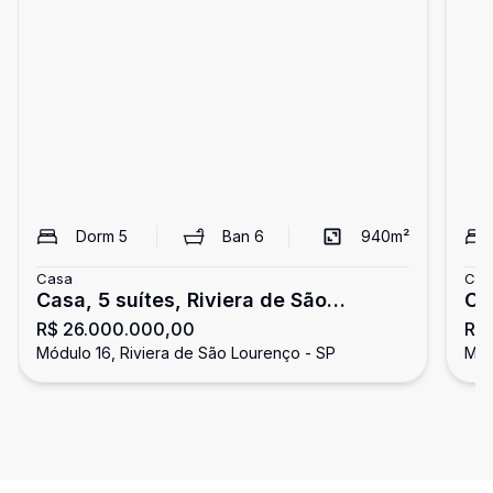
Dorm
5
Ban
6
940
m²
Casa
Cas
Casa, 5 suítes, Riviera de São
Ca
R$ 26.000.000,00
R$
Lourenço
Sã
Módulo 16, Riviera de São Lourenço - SP
Mód