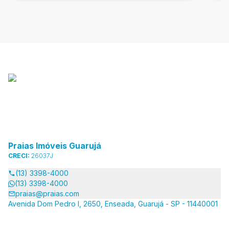
Praias Imóveis Guarujá
CRECI:
26037J
(13) 3398-4000
(13) 3398-4000
praias@praias.com
Avenida Dom Pedro I, 2650, Enseada, Guarujá - SP - 11440001