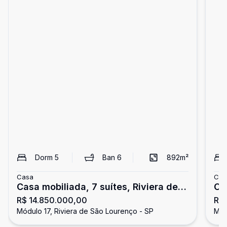
Dorm
5
Ban
6
892
m²
Casa
Cas
Casa mobiliada, 7 suítes, Riviera de
Ca
R$ 14.850.000,00
R$ 
São Lourenço
Ri
Módulo 17, Riviera de São Lourenço - SP
Mód