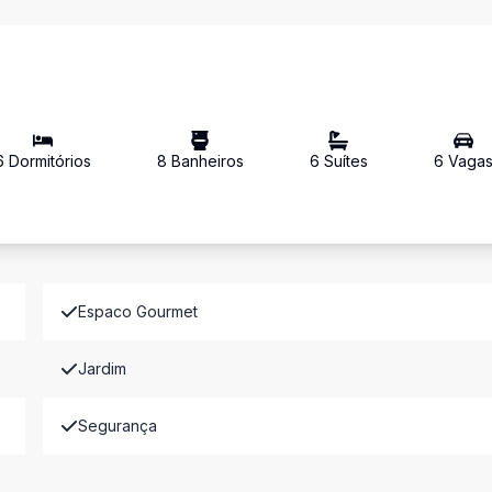
6
Dormitório
s
8
Banheiro
s
6
Suíte
s
6
Vaga
Espaco Gourmet
Jardim
Segurança