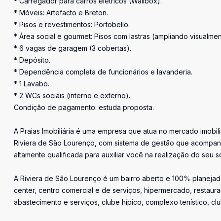
* Carregador para carros elétricos (Wallbox).
* Móveis: Artefacto e Breton.
* Pisos e revestimentos: Portobello.
* Área social e gourmet: Pisos com lastras (ampliando visualme
* 6 vagas de garagem (3 cobertas).
* Depósito.
* Dependência completa de funcionários e lavanderia.
* 1 Lavabo.
* 2 WCs sociais (interno e externo).
Condição de pagamento: estuda proposta.
A Praias Imobiliária é uma empresa que atua no mercado imobil
Riviera de São Lourenço, com sistema de gestão que acompan
altamente qualificada para auxiliar você na realização do seu s
A Riviera de São Lourenço é um bairro aberto e 100% planejado
center, centro comercial e de serviços, hipermercado, restaura
abastecimento e serviços, clube hípico, complexo tenístico, cl