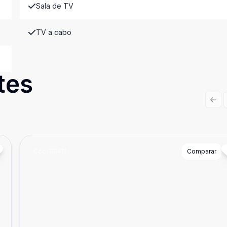
Sala de TV
TV a cabo
tes
Prev
Cód:
88411
Comparar