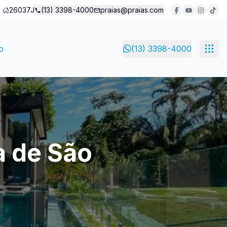
26037J
(13) 3398-4000
praias@praias.com
o
(13) 3398-4000
a de São
o