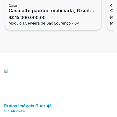
Casa
Cas
Casa alto padrão, mobiliada, 6 suítes,
Ca
R$ 15.000.000,00
R$ 
Riviera de São Lourenço
de
Módulo 17, Riviera de São Lourenço - SP
Mód
Praias Imóveis Guarujá
CRECI:
26037J