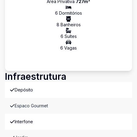
Área Privativa
727
m²
6
Dormitório
s
8
Banheiro
s
6
Suíte
s
6
Vaga
s
Infraestrutura
Depósito
Espaco Gourmet
Interfone