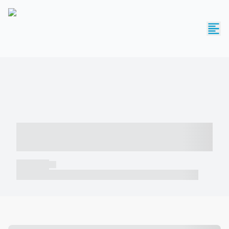
----- ----- -- ------ ---- ---- -- ----- -----
----- --- ------
----- -----
----- ----- -- ------ ---- ---- -- ----- ----- ----- --- ------