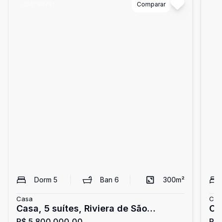
Cód:
88751
Comparar
Có
Dorm
5
Ban
6
300
m²
Casa
Cas
Casa, 5 suítes, Riviera de São
Ca
R$ 5.800.000,00
R$