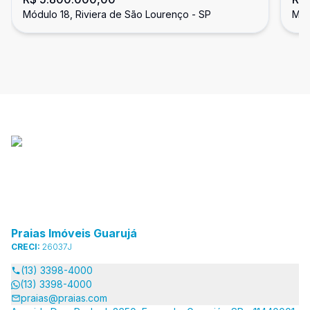
Lourenço
Lo
Módulo 18, Riviera de São Lourenço - SP
Mód
Praias Imóveis Guarujá
CRECI:
26037J
(13) 3398-4000
(13) 3398-4000
praias@praias.com