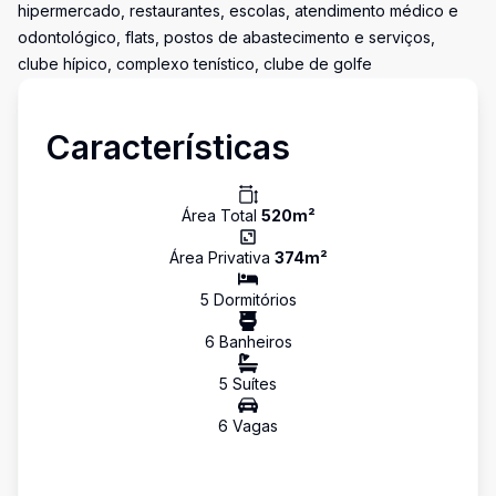
hipermercado, restaurantes, escolas, atendimento médico e
odontológico, flats, postos de abastecimento e serviços,
clube hípico, complexo tenístico, clube de golfe
Características
Área Total
520
m²
Área Privativa
374
m²
5
Dormitório
s
6
Banheiro
s
5
Suíte
s
6
Vaga
s