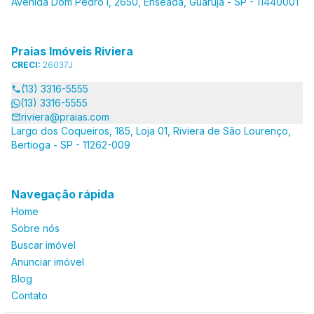
Avenida Dom Pedro I, 2650, Enseada, Guarujá - SP - 11440001
Praias Imóveis Riviera
CRECI:
26037J
(13) 3316-5555
(13) 3316-5555
riviera@praias.com
Largo dos Coqueiros, 185, Loja 01, Riviera de São Lourenço,
Bertioga - SP - 11262-009
Navegação rápida
Home
Sobre nós
Buscar imóvel
Anunciar imóvel
Blog
Contato