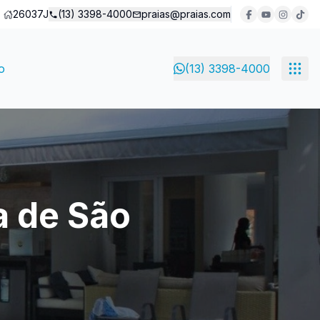
26037J
(13) 3398-4000
praias@praias.com
o
(13) 3398-4000
a de São
o