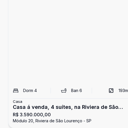
Dorm
4
Ban
6
193
m
Casa
Casa á venda, 4 suítes, na Riviera de São
R$ 3.590.000,00
Lourenço
Módulo 20, Riviera de São Lourenço - SP