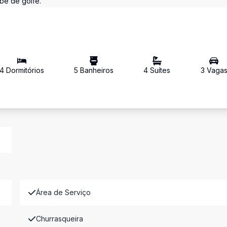
ube de golfe.
4
Dormitório
s
5
Banheiro
s
4
Suíte
s
3
Vaga
Área de Serviço
Churrasqueira