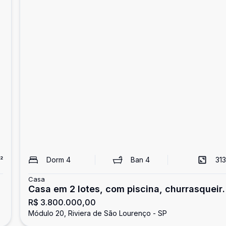
²
Dorm
4
Ban
4
313
Casa
Casa em 2 lotes, com piscina, churrasqueir
R$ 3.800.000,00
à venda na Riviera
Módulo 20, Riviera de São Lourenço - SP