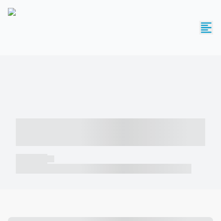
----- ----- -- ------ ---- ---- -- ----- -----
----- --- ------
----- -----
----- ----- -- ------ ---- ---- -- ----- ----- ----- --- ------