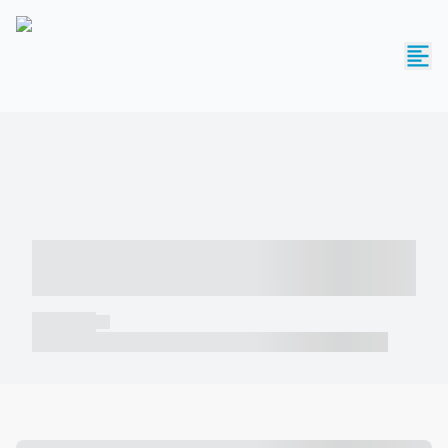
----- ----- -- ------ ---- ---- -- ----- -----
----- --- ------
----- -----
----- ----- -- ------ ---- ---- -- ----- ----- ----- --- ------