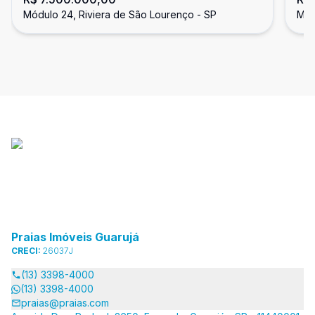
Lourenço
Sã
Módulo 24, Riviera de São Lourenço - SP
Mód
Praias Imóveis Guarujá
CRECI:
26037J
(13) 3398-4000
(13) 3398-4000
praias@praias.com