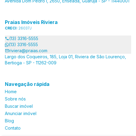
Avenida Dom Pedro I, 2650, Enseada, Guarujá - SP - 11440001
Praias Imóveis Riviera
CRECI:
26037J
(13) 3316-5555
(13) 3316-5555
riviera@praias.com
Largo dos Coqueiros, 185, Loja 01, Riviera de São Lourenço,
Bertioga - SP - 11262-009
Navegação rápida
Home
Sobre nós
Buscar imóvel
Anunciar imóvel
Blog
Contato