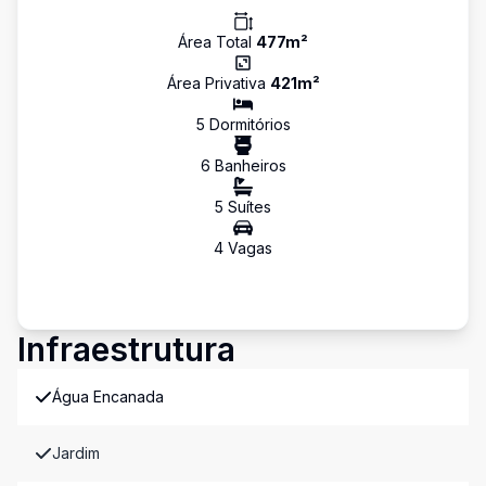
Área Total
477
m²
Área Privativa
421
m²
5
Dormitório
s
6
Banheiro
s
5
Suíte
s
4
Vaga
s
Infraestrutura
Água Encanada
Jardim