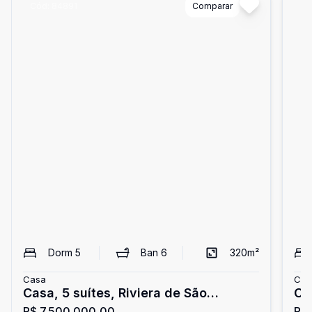
Cód:
84891
Comparar
Có
Dorm
5
Ban
6
320
m²
Casa
Cas
Casa, 5 suítes, Riviera de São
Ca
R$ 7.500.000,00
R$