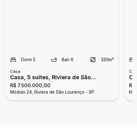
Dorm
5
Ban
6
320
m²
Casa
Cas
Casa, 5 suítes, Riviera de São
Ca
R$ 7.500.000,00
R$
Lourenço
Sã
Módulo 24, Riviera de São Lourenço - SP
Mód