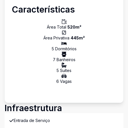
Características
Área Total
520
m²
Área Privativa
445
m²
5
Dormitório
s
7
Banheiro
s
5
Suíte
s
6
Vaga
s
Infraestrutura
Entrada de Serviço