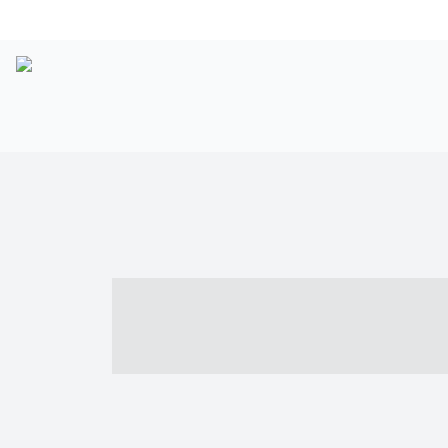
----- ----- -- -
- ------