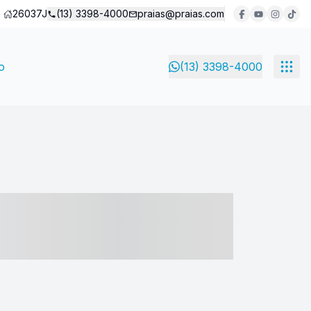
26037J
(13) 3398-4000
praias@praias.com
o
(13) 3398-4000
- ----- ----- --