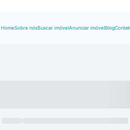
Home
Sobre nós
Buscar imóvel
Anunciar imóvel
Blog
Contat
----- ---- ---- -- ----
----- -----
----- ----- -- ------ ---- ---- -- ----- ----- ----- --- ------