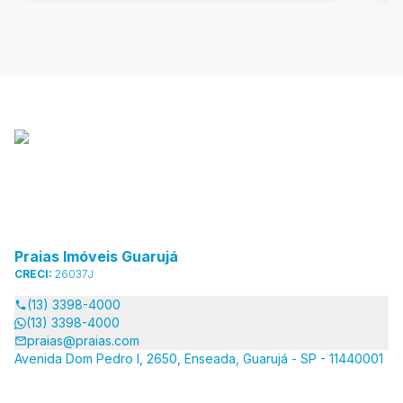
Praias Imóveis Guarujá
CRECI:
26037J
(13) 3398-4000
(13) 3398-4000
praias@praias.com
Avenida Dom Pedro I, 2650, Enseada, Guarujá - SP - 11440001