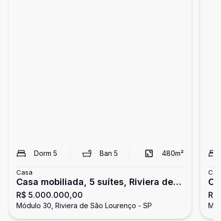
Dorm
5
Ban
5
480
m²
Casa
Cas
Casa mobiliada, 5 suítes, Riviera de
Ca
R$ 5.000.000,00
R$
São Lourenço
Sã
Módulo 30, Riviera de São Lourenço - SP
Mód