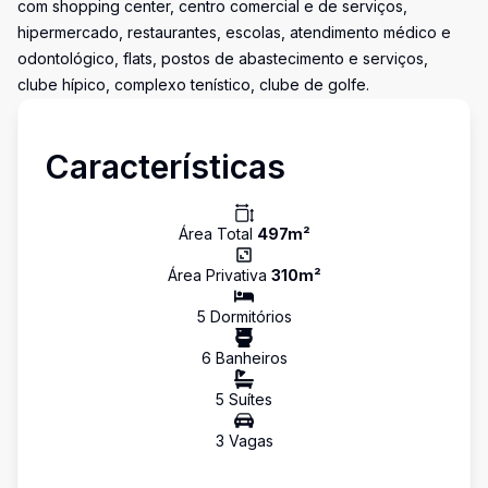
com shopping center, centro comercial e de serviços,
hipermercado, restaurantes, escolas, atendimento médico e
odontológico, flats, postos de abastecimento e serviços,
clube hípico, complexo tenístico, clube de golfe.
Características
Área Total
497
m²
Área Privativa
310
m²
5
Dormitório
s
6
Banheiro
s
5
Suíte
s
3
Vaga
s