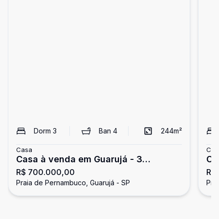
Dorm
3
Ban
4
244
m²
Casa
Cas
Casa à venda em Guarujá - 3
Casa
R$ 700.000,00
R$
dormitórios, 3 suítes
Pe
Praia de Pernambuco, Guarujá - SP
Pra