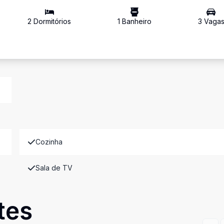
2
Dormitório
s
1
Banheiro
3
Vaga
Cozinha
Sala de TV
tes