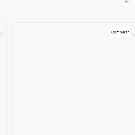
Prev
Cód:
88656
Comparar