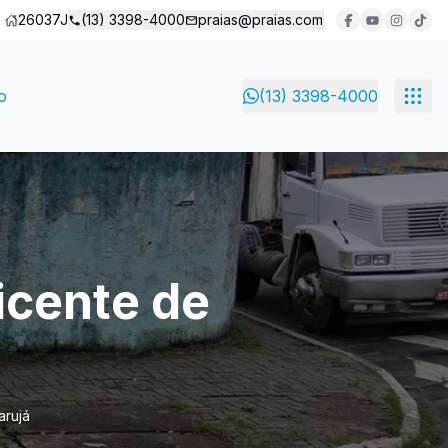
26037J
(13) 3398-4000
praias@praias.com
o
(13) 3398-4000
Vicente de
arujá