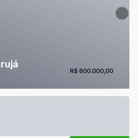
arujá
R$ 600.000,00