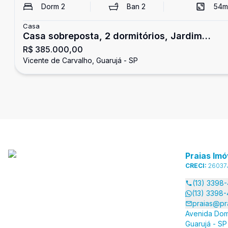
Dorm
2
Ban
2
54
m
Casa
Casa sobreposta, 2 dormitórios, Jardim
R$ 385.000,00
Progresso, Guarujá
Vicente de Carvalho, Guarujá - SP
Praias Imó
CRECI:
26037
(13) 3398
(13) 3398
praias@pr
Avenida Dom
Guarujá - SP