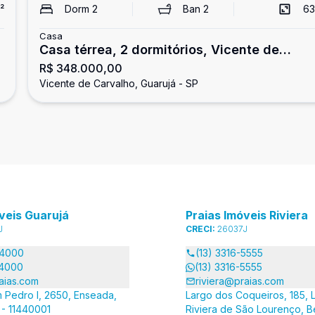
²
Dorm
2
Ban
2
63
Casa
Casa térrea, 2 dormitórios, Vicente de
R$ 348.000,00
Carvalho, Guarujá
Vicente de Carvalho, Guarujá - SP
veis Guarujá
Praias Imóveis Riviera
J
CRECI:
26037J
-4000
(13) 3316-5555
-4000
(13) 3316-5555
aias.com
riviera@praias.com
 Pedro I, 2650, Enseada,
Largo dos Coqueiros, 185, L
 - 11440001
Riviera de São Lourenço, B