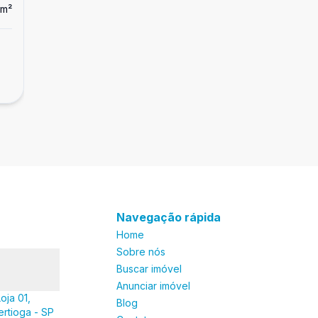
m²
Dorm
2
Ban
2
Casa
Casa tríplex à venda em Guarujá, Vicente 
R$ 370.000,00
Carvalho
Vicente de Carvalho, Guarujá - SP
Navegação rápida
Home
Sobre nós
Buscar imóvel
Anunciar imóvel
oja 01,
Blog
ertioga - SP