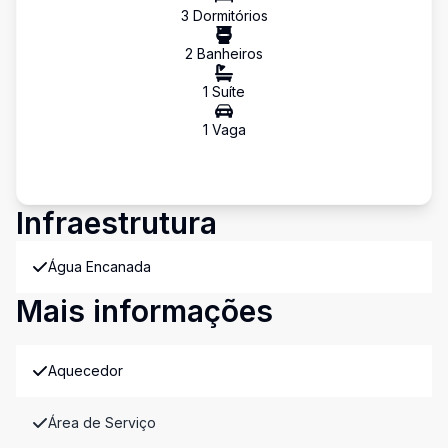
3
Dormitório
s
2
Banheiro
s
1
Suíte
1
Vaga
Infraestrutura
Água Encanada
Mais informações
Aquecedor
Área de Serviço