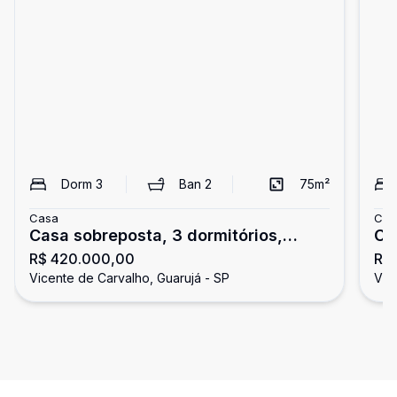
Dorm
3
Ban
2
75
m²
Casa
Cas
Casa sobreposta, 3 dormitórios,
Ca
R$ 420.000,00
R$
Vicente de Carvalho, Guarujá
do
Vicente de Carvalho, Guarujá - SP
Vic
Gu