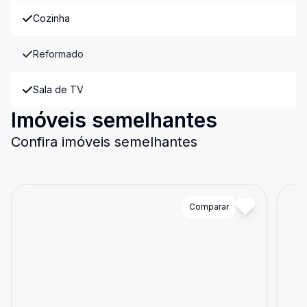
Cozinha
Reformado
Sala de TV
Imóveis semelhantes
Confira imóveis semelhantes
Cód:
85263
Comparar
Có