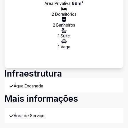
Área Privativa
69
m²
2
Dormitório
s
2
Banheiro
s
1
Suíte
1
Vaga
Infraestrutura
Água Encanada
Mais informações
Área de Serviço