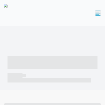
----- ----- -- ------ ---- ---- -- ----- -----
----- --- ------
----- -----
----- ----- -- ------ ---- ---- -- ----- ----- ----- --- ------