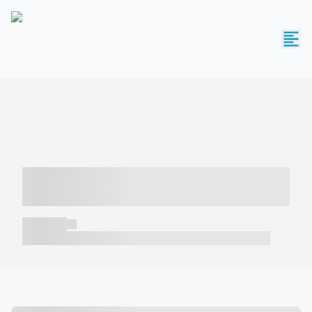
----- ----- -- ------ ---- ---- -- ----- -----
----- --- ------
----- -----
----- ----- -- ------ ---- ---- -- ----- ----- ----- --- ------