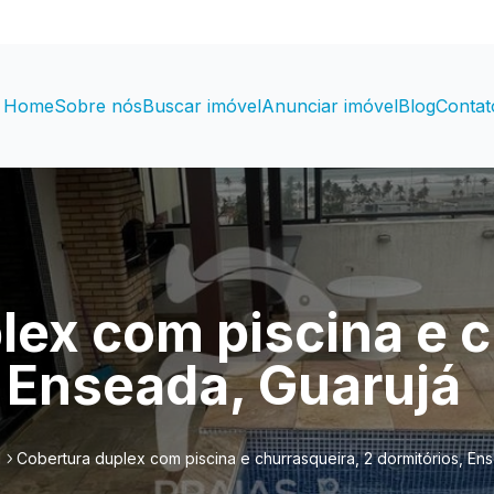
Home
Sobre nós
Buscar imóvel
Anunciar imóvel
Blog
Contat
lex com piscina e c
, Enseada, Guarujá
l
Cobertura duplex com piscina e churrasqueira, 2 dormitórios, En