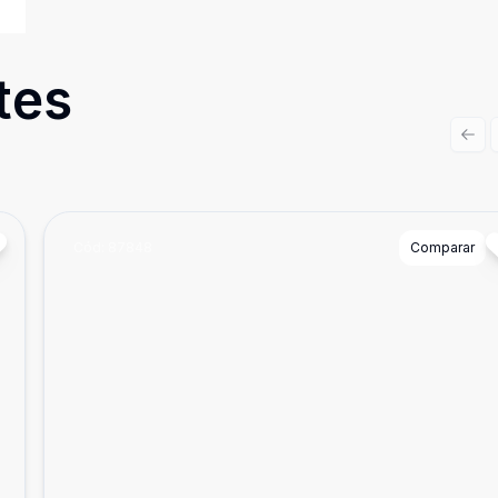
tes
Prev
Cód:
87848
Comparar