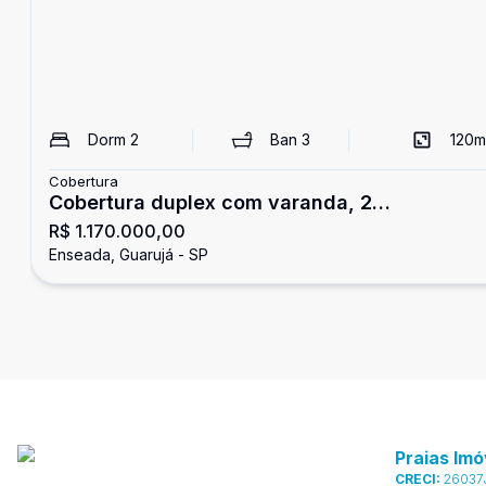
Dorm
2
Ban
3
120
m
Cobertura
Cobertura duplex com varanda, 2
R$ 1.170.000,00
dormitórios, Tortugas, Guarujá
Enseada, Guarujá - SP
Praias Imó
CRECI:
26037