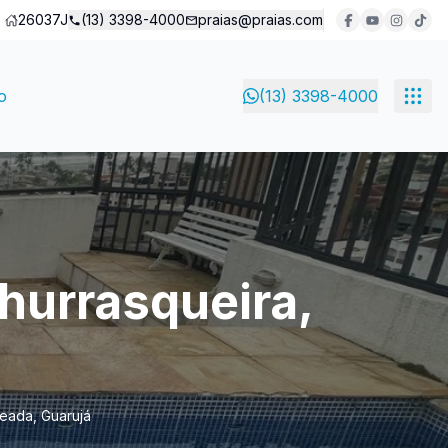
26037J
(13) 3398-4000
praias@praias.com
o
(13) 3398-4000
hurrasqueira,
seada, Guarujá