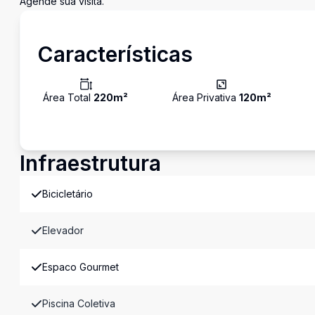
Agende sua visita.
Características
Área Total
220
m²
Área Privativa
120
m²
Infraestrutura
Bicicletário
Elevador
Espaco Gourmet
Piscina Coletiva