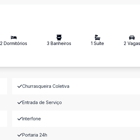
2
Dormitório
s
3
Banheiro
s
1
Suíte
2
Vaga
Churrasqueira Coletiva
Entrada de Serviço
Interfone
Portaria 24h