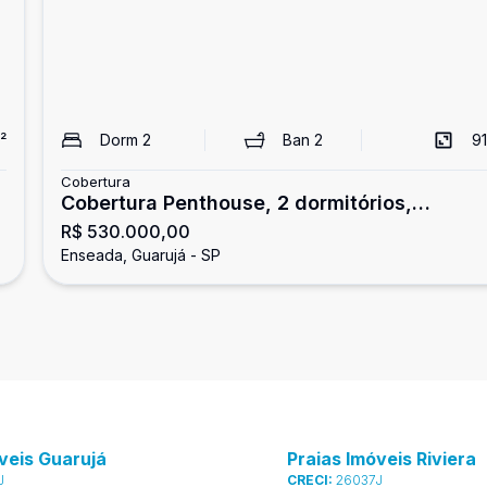
²
Dorm
2
Ban
2
91
Cobertura
Cobertura Penthouse, 2 dormitórios,
R$ 530.000,00
Enseada, Guarujá
Enseada, Guarujá - SP
veis Guarujá
Praias Imóveis Riviera
J
CRECI:
26037J