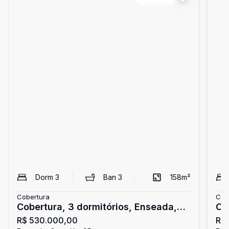
Dorm
3
Ban
3
158
m²
Cobertura
Cob
Cobertura, 3 dormitórios, Enseada,
Co
R$ 530.000,00
R$
Guarujá
En