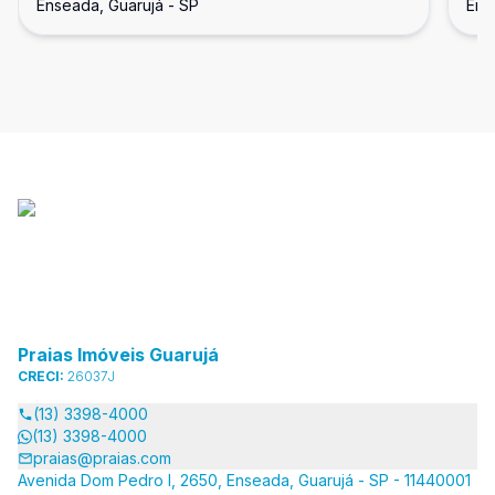
Enseada, Guarujá - SP
Ens
Praias Imóveis Guarujá
CRECI:
26037J
(13) 3398-4000
(13) 3398-4000
praias@praias.com
Avenida Dom Pedro I, 2650, Enseada, Guarujá - SP - 11440001