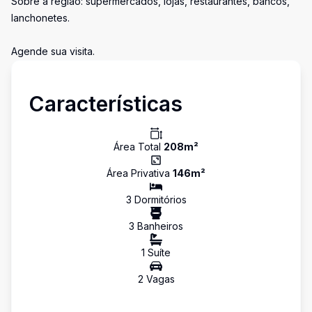
Sobre a região: supermercados, lojas, restaurantes, bancos,
lanchonetes.
Agende sua visita.
Características
Área Total
208
m²
Área Privativa
146
m²
3
Dormitório
s
3
Banheiro
s
1
Suíte
2
Vaga
s