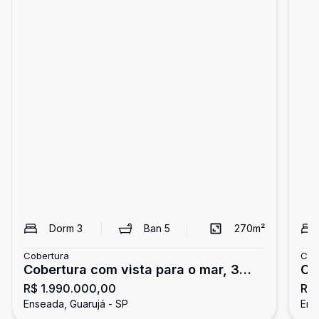
Dorm
3
Ban
5
270
m²
Cobertura
Cob
Cobertura com vista para o mar, 3
Co
R$ 1.990.000,00
R$
dormitórios, Enseada, Guarujá
Gu
Enseada, Guarujá - SP
Ens