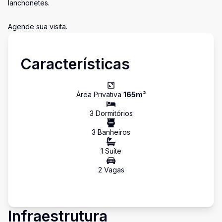
lanchonetes.
Agende sua visita.
Características
Área Privativa
165
m²
3
Dormitório
s
3
Banheiro
s
1
Suíte
2
Vaga
s
Infraestrutura