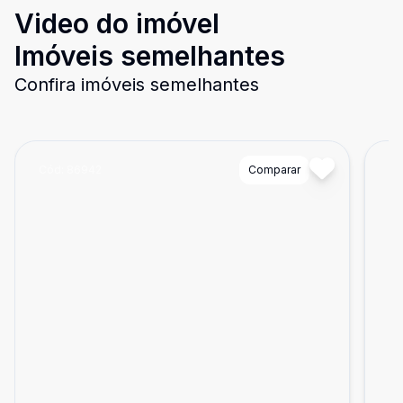
Video do imóvel
Imóveis semelhantes
Confira imóveis semelhantes
Cód:
86942
Comparar
Có