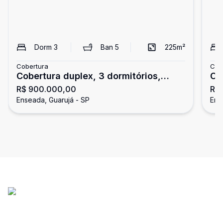
Dorm
3
Ban
5
225
m²
Cobertura
Cob
Cobertura duplex, 3 dormitórios,
Co
R$ 900.000,00
R$
Enseada, Guarujá
chu
Enseada, Guarujá - SP
Ens
Gu