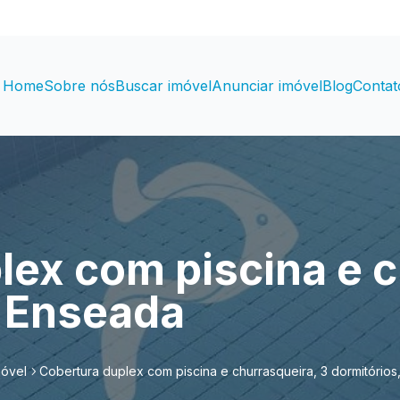
Home
Sobre nós
Buscar imóvel
Anunciar imóvel
Blog
Contat
lex com piscina e c
, Enseada
móvel
Cobertura duplex com piscina e churrasqueira, 3 dormitório