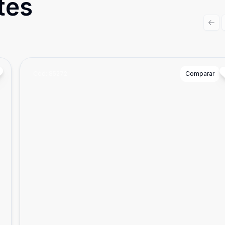
tes
Prev
Cód:
85272
Comparar