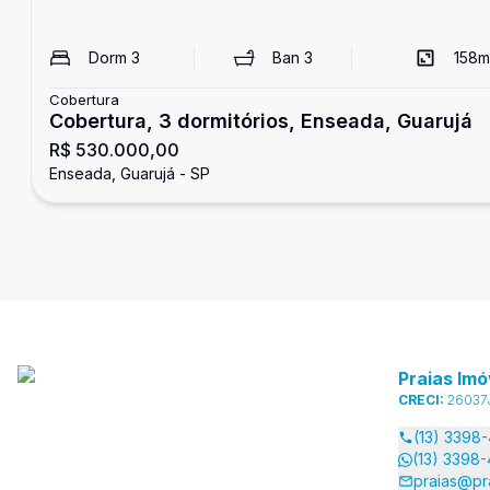
Dorm
3
Ban
3
158
m
Cobertura
Cobertura, 3 dormitórios, Enseada, Guarujá
R$ 530.000,00
Enseada, Guarujá - SP
Praias Imó
CRECI:
26037
(13) 3398
(13) 3398
praias@pr