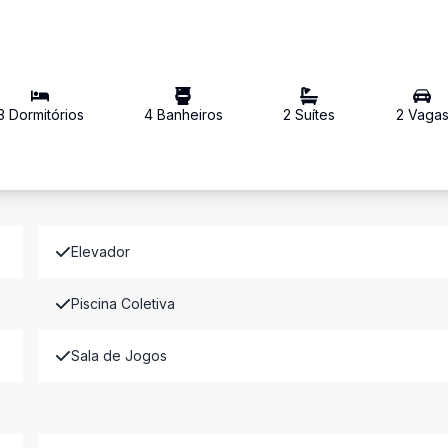
3
Dormitório
s
4
Banheiro
s
2
Suíte
s
2
Vaga
Elevador
Piscina Coletiva
Sala de Jogos