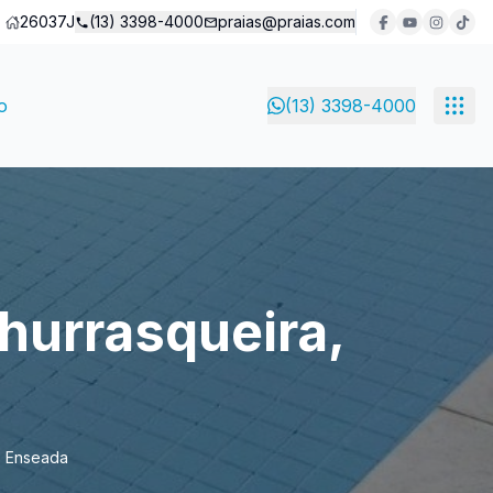
26037J
(13) 3398-4000
praias@praias.com
o
(13) 3398-4000
hurrasqueira,
s, Enseada