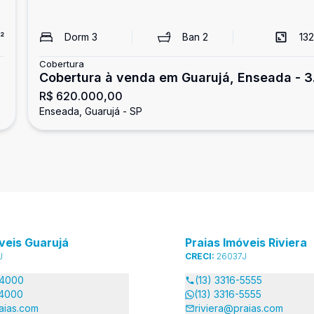
²
Dorm
3
Ban
2
132
Cobertura
Cobertura à venda em Guarujá, Enseada - 3
R$ 620.000,00
dormitórios
Enseada, Guarujá - SP
veis Guarujá
Praias Imóveis Riviera
J
CRECI:
26037J
-4000
(13) 3316-5555
-4000
(13) 3316-5555
aias.com
riviera@praias.com