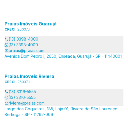
Praias Imóveis Guarujá
CRECI:
26037J
(13) 3398-4000
(13) 3398-4000
praias@praias.com
Avenida Dom Pedro I, 2650, Enseada, Guarujá - SP - 11440001
Praias Imóveis Riviera
CRECI:
26037J
(13) 3316-5555
(13) 3316-5555
riviera@praias.com
Largo dos Coqueiros, 185, Loja 01, Riviera de São Lourenço,
Bertioga - SP - 11262-009