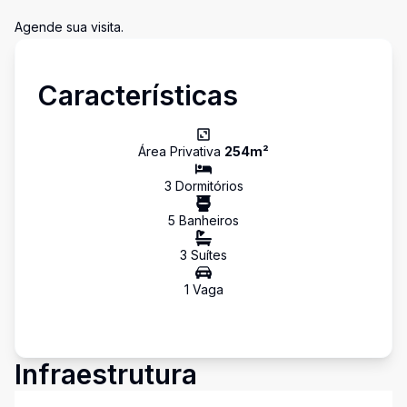
Agende sua visita.
Características
Área Privativa
254
m²
3
Dormitório
s
5
Banheiro
s
3
Suíte
s
1
Vaga
Infraestrutura