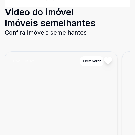
Video do imóvel
Imóveis semelhantes
Confira imóveis semelhantes
Cód:
86942
Comparar
Có