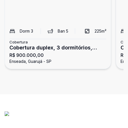
Dorm
3
Ban
5
225
m²
Cobertura
Cob
Cobertura duplex, 3 dormitórios,
Co
R$ 900.000,00
R$
Enseada, Guarujá
chu
Enseada, Guarujá - SP
Ens
Gu