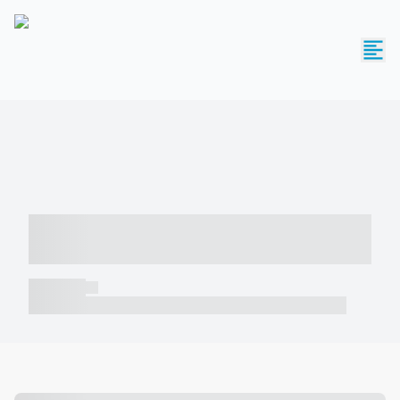
----- ----- -- ------ ---- ---- -- ----- -----
----- --- ------
----- -----
----- ----- -- ------ ---- ---- -- ----- ----- ----- --- ------