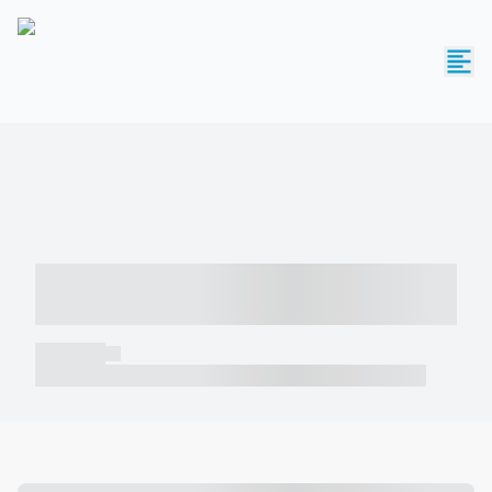
----- ----- -- ------ ---- ---- -- ----- -----
----- --- ------
----- -----
----- ----- -- ------ ---- ---- -- ----- ----- ----- --- ------