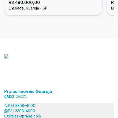
R$ 480.000,00
R$
Região Brunella, Guarujá
do
Enseada, Guarujá - SP
Ens
Praias Imóveis Guarujá
CRECI:
26037J
(13) 3398-4000
(13) 3398-4000
praias@praias.com