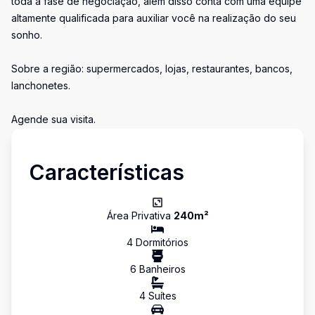
toda a fase de negociação, além disso conta com uma equipe
altamente qualificada para auxiliar você na realização do seu
sonho.
Sobre a região: supermercados, lojas, restaurantes, bancos,
lanchonetes.
Agende sua visita.
Características
Área Privativa
240
m²
4
Dormitório
s
6
Banheiro
s
4
Suíte
s