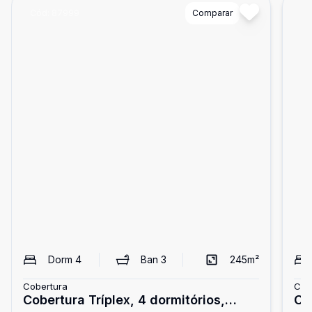
Cód:
87999
Comparar
Có
Dorm
4
Ban
3
245
m²
Cobertura
Cob
Cobertura Tríplex, 4 dormitórios,
Co