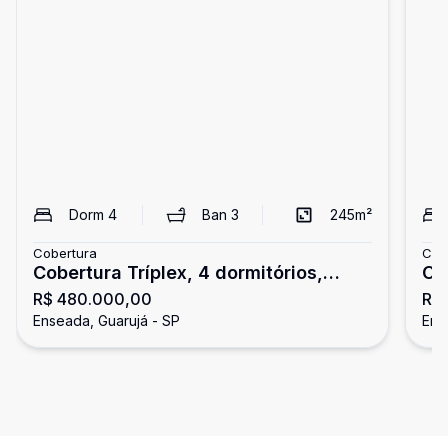
Dorm
4
Ban
3
245
m²
Cobertura
Cob
Cobertura Tríplex, 4 dormitórios,
Co
R$ 480.000,00
R$
Região Brunella, Guarujá
do
Enseada, Guarujá - SP
Ens