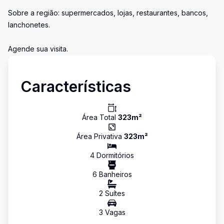
Sobre a região: supermercados, lojas, restaurantes, bancos,
lanchonetes.
Agende sua visita.
Características
Área Total
323
m²
Área Privativa
323
m²
4
Dormitório
s
6
Banheiro
s
2
Suíte
s
3
Vaga
s