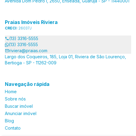
Avenida Dom Pedro I, 2650, Enseada, Guarujá - SP - 11440001
Praias Imóveis Riviera
CRECI:
26037J
(13) 3316-5555
(13) 3316-5555
riviera@praias.com
Largo dos Coqueiros, 185, Loja 01, Riviera de São Lourenço,
Bertioga - SP - 11262-009
Navegação rápida
Home
Sobre nós
Buscar imóvel
Anunciar imóvel
Blog
Contato