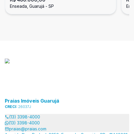
Região Brunella, Guarujá
do
Enseada, Guarujá - SP
Ens
Praias Imóveis Guarujá
CRECI:
26037J
(13) 3398-4000
(13) 3398-4000
praias@praias.com