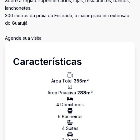
Sobre a região: supermercados, lojas, restaurantes, bancos,
lanchonetes.
300 metros da praia da Enseada, a maior praia em extensão
do Guarujá.
Agende sua visita.
Características
Área Total
355
m²
Área Privativa
288
m²
4
Dormitório
s
6
Banheiro
s
4
Suíte
s