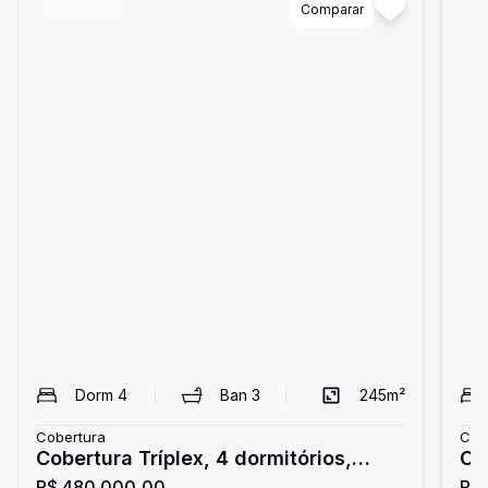
Cód:
87999
Comparar
Có
Dorm
4
Ban
3
245
m²
Cobertura
Cob
Cobertura Tríplex, 4 dormitórios,
Co
R$ 480.000,00
R$