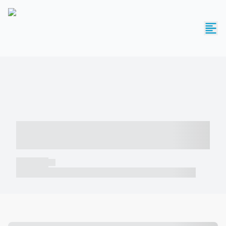
----- ----- -- ------ ---- ---- -- ----- -----
----- --- ------
----- -----
----- ----- -- ------ ---- ---- -- ----- ----- ----- --- ------