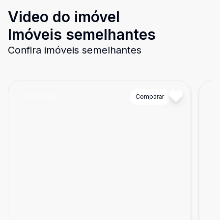
Video do imóvel
Imóveis semelhantes
Confira imóveis semelhantes
Cód:
87999
Comparar
Có