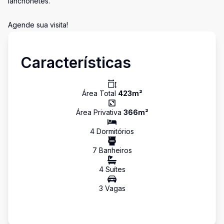
lanchonetes.
Agende sua visita!
Características
Área Total
423
m²
Área Privativa
366
m²
4
Dormitório
s
7
Banheiro
s
4
Suíte
s
3
Vaga
s