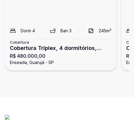
Dorm
4
Ban
3
245
m²
Cobertura
Cob
Cobertura Tríplex, 4 dormitórios,
Co
R$ 480.000,00
R$
Região Brunella, Guarujá
do
Enseada, Guarujá - SP
Ens