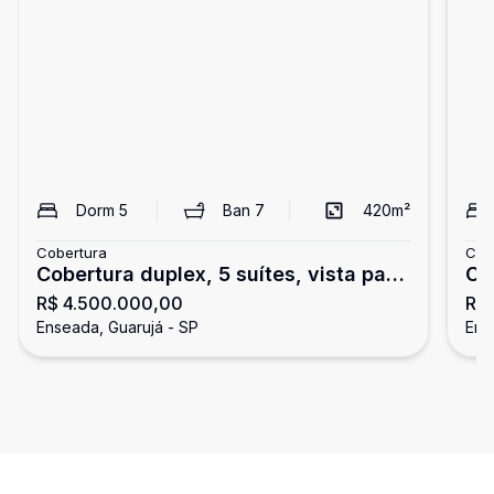
Dorm
5
Ban
7
420
m²
Cobertura
Cob
Cobertura duplex, 5 suítes, vista para
Co
R$ 4.500.000,00
R$
o mar, Tortugas
do
Enseada, Guarujá - SP
Ens