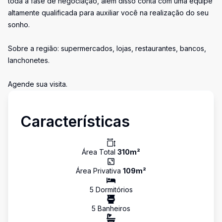
toda a fase de negociação, além disso conta com uma equipe
altamente qualificada para auxiliar você na realização do seu
sonho.
Sobre a região: supermercados, lojas, restaurantes, bancos,
lanchonetes.
Agende sua visita.
Características
Área Total
310
m²
Área Privativa
109
m²
5
Dormitório
s
5
Banheiro
s