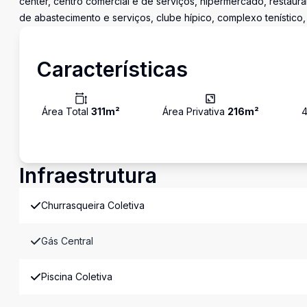
center, centro comercial e de serviços, hipermercado, restaura
de abastecimento e serviços, clube hípico, complexo tenístico,
Características
Área Total
311
m²
Área Privativa
216
m²
Infraestrutura
Churrasqueira Coletiva
Gás Central
Piscina Coletiva