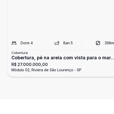
Dorm
4
Ban
5
398
m
Cobertura
Cobertura, pé na areia com vista para o mar,
R$ 27.000.000,00
4 suítes, Riviera de São Lourenço
Módulo 02, Riviera de São Lourenço - SP