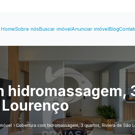
Home
Sobre nós
Buscar imóvel
Anunciar imóvel
Blog
Contat
 hidromassagem, 3
o Lourenço
imóvel
Cobertura com hidromassagem, 3 quartos, Riviera de São 