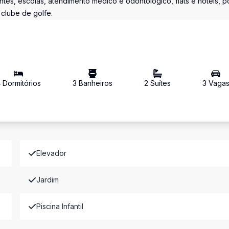
ntes, escolas, atendimento médico e odontológico, flats e hotéis, p
 clube de golfe.
4
Dormitório
s
3
Banheiro
s
2
Suíte
s
3
Vaga
Elevador
Jardim
Piscina Infantil