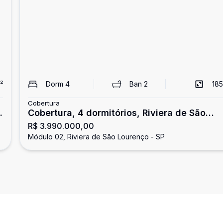
²
Dorm
4
Ban
2
185
Cobertura
Cobertura, 4 dormitórios, Riviera de São
R$ 3.990.000,00
Lourenço
Módulo 02, Riviera de São Lourenço - SP