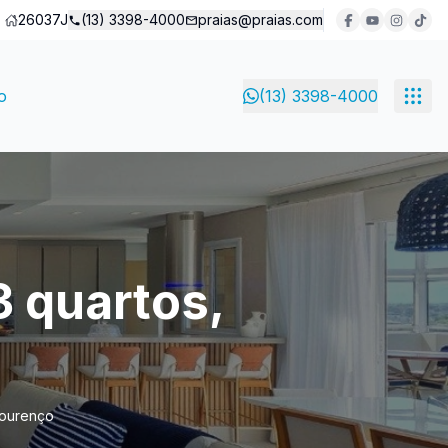
26037J
(13) 3398-4000
praias@praias.com
o
(13) 3398-4000
 quartos,
Lourenço