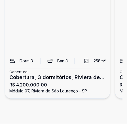
Dorm
3
Ban
3
258
m²
Cobertura
Cob
Cobertura, 3 dormitórios, Riviera de
Co
R$ 4.200.000,00
R$
São Lourenço
Lo
Módulo 07, Riviera de São Lourenço - SP
Mód