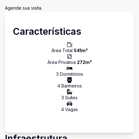
Agende sua visita.
Características
Área Total
541
m²
Área Privativa
272
m²
3
Dormitório
s
4
Banheiro
s
3
Suíte
s
4
Vaga
s
Infraestrutura