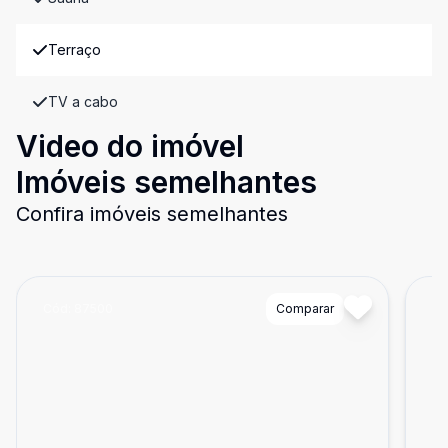
Terraço
TV a cabo
Video do imóvel
Imóveis semelhantes
Confira imóveis semelhantes
Cód:
87500
Comparar
Có