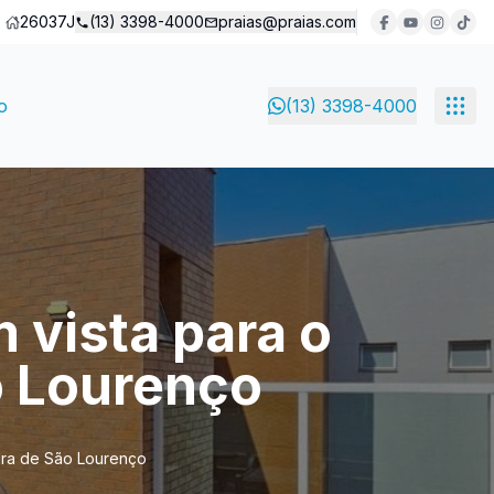
26037J
(13) 3398-4000
praias@praias.com
o
(13) 3398-4000
 vista para o
ão Lourenço
iera de São Lourenço