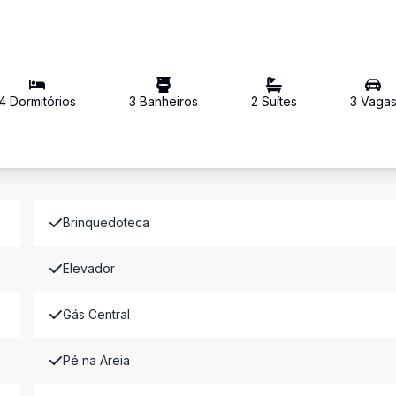
4
Dormitório
s
3
Banheiro
s
2
Suíte
s
3
Vaga
Brinquedoteca
Elevador
Gás Central
Pé na Areia