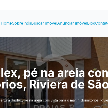
Home
Sobre nós
Buscar imóvel
Anunciar imóvel
Blog
Contat
ex, pé na areia com
rios, Riviera de S
ertura duplex, pé na areia com vista para o mar, 4 dormitórios, Riv