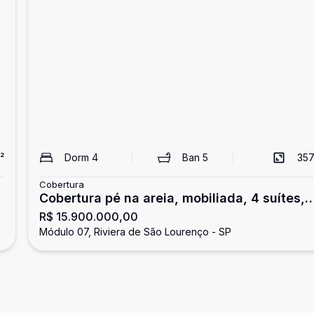
²
Dorm
4
Ban
5
357
Cobertura
Cobertura pé na areia, mobiliada, 4 suítes,
R$ 15.900.000,00
Riviera de São Lourenço
Módulo 07, Riviera de São Lourenço - SP