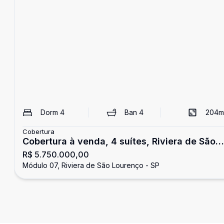
Dorm
4
Ban
4
204
m
Cobertura
Cobertura à venda, 4 suítes, Riviera de São
R$ 5.750.000,00
Lourenço
Módulo 07, Riviera de São Lourenço - SP