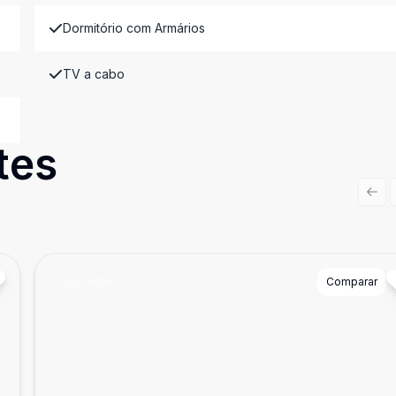
Dormitório com Armários
TV a cabo
tes
Prev
Cód:
84562
Comparar