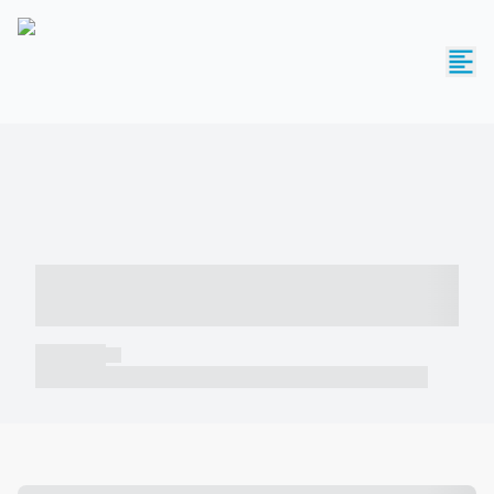
----- ----- -- ------ ---- ---- -- ----- -----
----- --- ------
----- -----
----- ----- -- ------ ---- ---- -- ----- ----- ----- --- ------